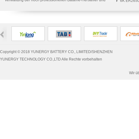
Verwaltung der hoch professionellen Batterie-Hersteller und
nach ...
6K ER2650
Liefer...
schi...
Copyright © 2018 YUNERGY BATTERY CO., LIMITED/SHENZHEN
YUNERGY TECHNOLOGY CO.,LTD Alle Rechte vorbehalten
Wir ü