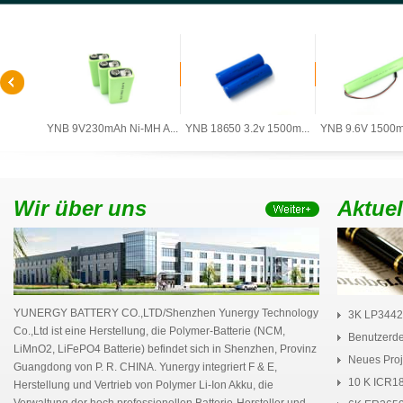
0mAh ...
YNB 9V230mAh Ni-MH A...
YNB 18650 3.2v 1500m...
YNB 9.6V 1500mA
Wir über uns
Aktuel
YUNERGY BATTERY CO.,LTD/Shenzhen Yunergy Technology
3K LP3442
Co.,Ltd ist eine Herstellung, die Polymer-Batterie (NCM,
Pol...
Benutzerde
LiMnO2, LiFePO4 Batterie) befindet sich in Shenzhen, Provinz
Neues Proj
Guangdong von P. R. CHINA. Yunergy integriert F & E,
P...
10 K ICR1
Herstellung und Vertrieb von Polymer Li-Ion Akku, die